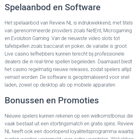
Spelaanbod en Software
Het spelaanbod van Review NL is indrukwekkend, met titels
van gerenommeerde providers zoals NetEnt, Microgaming
en Evolution Gaming. Van de nieuwste video slots tot
tafelspellen zoals baccarat en poker, de variatie is groot.
Live casino liefhebbers kunnen terecht bij professionele
dealers die in real-time spellen begeleiden. Daarnaast biedt
het casino regelmatig nieuwe releases, zodat spelers altijd
verrast worden. De software is geoptimaliseerd voor snel
laden, zowel op desktop als op mobiele apparaten.
Bonussen en Promoties
Nieuwe spelers kunnen rekenen op een welkomstbonus die
vaak bestaat uit een stortingsmatch en gratis spins. Review
NL heeft ook een doorlopend loyaliteitsprogramma waarbij