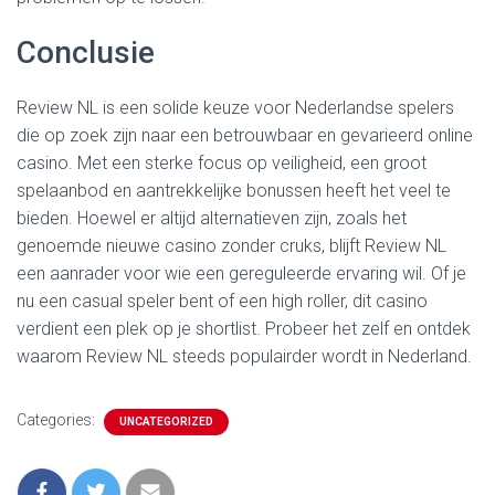
Conclusie
Review NL is een solide keuze voor Nederlandse spelers
die op zoek zijn naar een betrouwbaar en gevarieerd online
casino. Met een sterke focus op veiligheid, een groot
spelaanbod en aantrekkelijke bonussen heeft het veel te
bieden. Hoewel er altijd alternatieven zijn, zoals het
genoemde nieuwe casino zonder cruks, blijft Review NL
een aanrader voor wie een gereguleerde ervaring wil. Of je
nu een casual speler bent of een high roller, dit casino
verdient een plek op je shortlist. Probeer het zelf en ontdek
waarom Review NL steeds populairder wordt in Nederland.
Categories:
UNCATEGORIZED