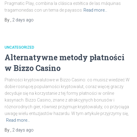
Pragmatic Play, combina la clásica estética de las máquinas
tragamonedas con un tema de payasos
Read more…
By
,
2 days
ago
UNCATEGORIZED
Alternatywne metody płatności
w Bizzo Casino
Płatności kryptowalutowe w Bizzo Casino: co musisz wiedzieć W
dobie rosnącej popularności kryptowalut, coraz więcej graczy
decyduje się na korzystanie z tej formy płatności w online
kasynach. Bizzo Casino, znane z atrakcyjnych bonusów i
różnorodnych gier, również przyjmuje kryptowaluty, co przyciąga
uwagę wielu entuzjastów hazardu. W tym artykule przyjrzymy się,
Read more…
By
,
2 days
ago