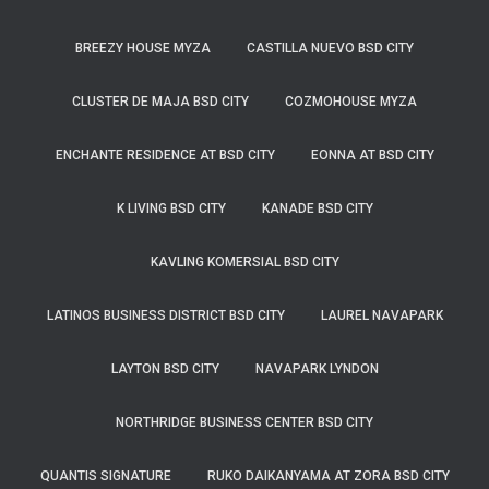
BREEZY HOUSE MYZA
CASTILLA NUEVO BSD CITY
CLUSTER DE MAJA BSD CITY
COZMOHOUSE MYZA
ENCHANTE RESIDENCE AT BSD CITY
EONNA AT BSD CITY
K LIVING BSD CITY
KANADE BSD CITY
KAVLING KOMERSIAL BSD CITY
LATINOS BUSINESS DISTRICT BSD CITY
LAUREL NAVAPARK
LAYTON BSD CITY
NAVAPARK LYNDON
NORTHRIDGE BUSINESS CENTER BSD CITY
QUANTIS SIGNATURE
RUKO DAIKANYAMA AT ZORA BSD CITY