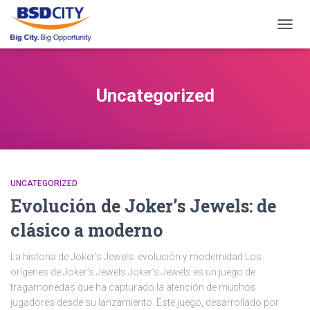
TOGG
NAVIG
Uncategorized
UNCATEGORIZED
Evolución de Joker’s Jewels: de
clásico a moderno
La historia de Joker’s Jewels: evolución y modernidad Los
orígenes de Joker’s Jewels Joker’s Jewels es un juego de
tragamonedas que ha capturado la atención de muchos
jugadores desde su lanzamiento. Este juego, desarrollado por