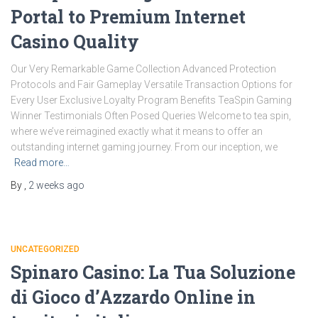
Portal to Premium Internet
Casino Quality
Our Very Remarkable Game Collection Advanced Protection
Protocols and Fair Gameplay Versatile Transaction Options for
Every User Exclusive Loyalty Program Benefits TeaSpin Gaming
Winner Testimonials Often Posed Queries Welcome to tea spin,
where we’ve reimagined exactly what it means to offer an
outstanding internet gaming journey. From our inception, we
Read more…
By
,
2 weeks
ago
UNCATEGORIZED
Spinaro Casino: La Tua Soluzione
di Gioco d’Azzardo Online in