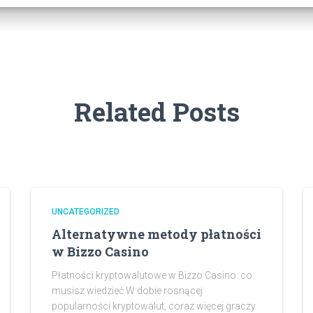
Related Posts
UNCATEGORIZED
Alternatywne metody płatności
w Bizzo Casino
Płatności kryptowalutowe w Bizzo Casino: co
musisz wiedzieć W dobie rosnącej
popularności kryptowalut, coraz więcej graczy