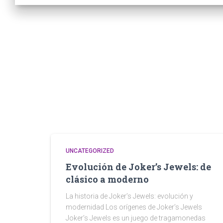
UNCATEGORIZED
Evolución de Joker’s Jewels: de
clásico a moderno
La historia de Joker’s Jewels: evolución y
modernidad Los orígenes de Joker’s Jewels
Joker’s Jewels es un juego de tragamonedas