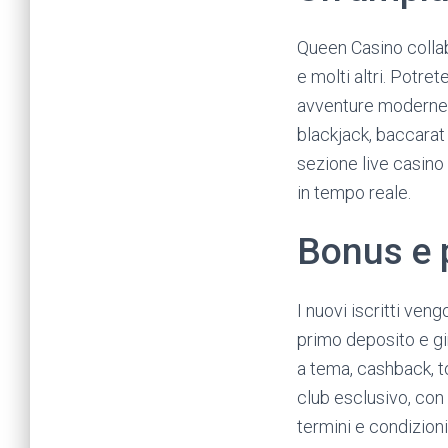
Queen Casino collab
e molti altri. Potre
avventure moderne 
blackjack, baccarat 
sezione live casino
in tempo reale.
Bonus e 
I nuovi iscritti ve
primo deposito e gir
a tema, cashback, t
club esclusivo, con 
termini e condizioni