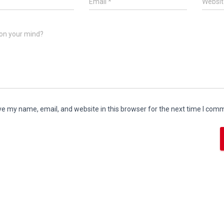
*
Email
*
Websit
on your mind?
e my name, email, and website in this browser for the next time I com