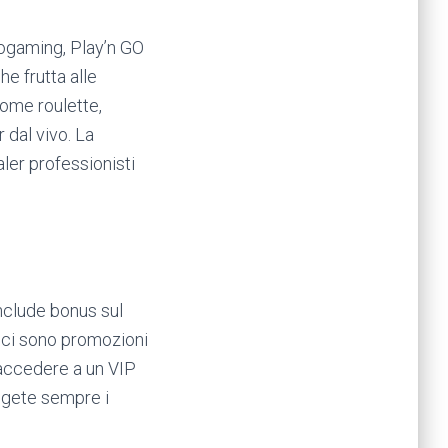
rogaming, Play’n GO
he frutta alle
ome roulette,
 dal vivo. La
ler professionisti
nclude bonus sul
a ci sono promozioni
 accedere a un VIP
eggete sempre i