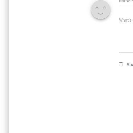
Name
What's 
Sav