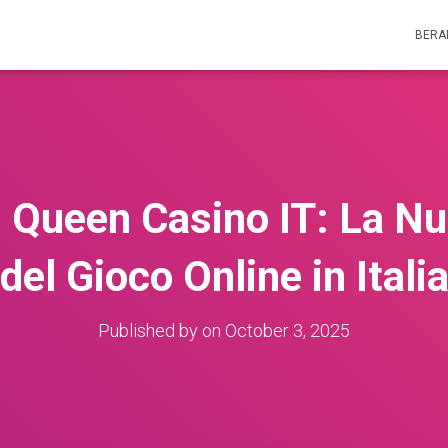
BERA
 Queen Casino IT: La Nu
del Gioco Online in Itali
Published by
on
October 3, 2025