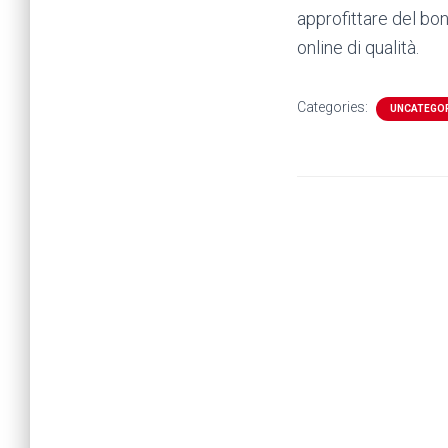
approfittare del bo
online di qualità.
Categories:
UNCATEGO