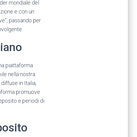
ader mondiale del
nizione e con un
Live”, passando per
nvolgente.
liano
na piattaforma
ile nella nostra
iffuse in Italia,
ttaforma promuove
eposito e periodi di
posito