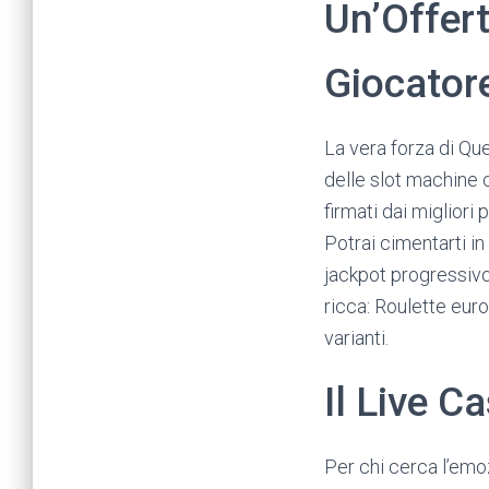
Un’Offert
Giocator
La vera forza di Que
delle slot machine c
firmati dai miglior
Potrai cimentarti in
jackpot progressivo 
ricca: Roulette eur
varianti.
Il Live C
Per chi cerca l’emo