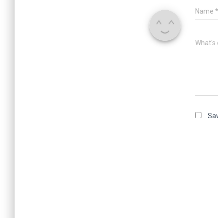
Name
What's 
Sav