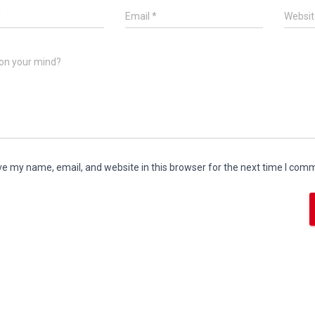
*
Email
*
Websit
on your mind?
e my name, email, and website in this browser for the next time I com