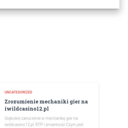
UNCATEGORIZED
Zrozumienie mechaniki gier na
iwildcasino12.pl
Głębokie zanurzenie w mechanikę gier na
iwildcasino12.pl: RTP i zmienność Czym jest