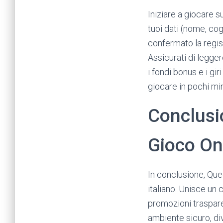
Iniziare a giocare s
tuoi dati (nome, co
confermato la registr
Assicurati di legge
i fondi bonus e i gi
giocare in pochi min
Conclusio
Gioco On
In conclusione, Quee
italiano. Unisce un 
promozioni trasparen
ambiente sicuro, div