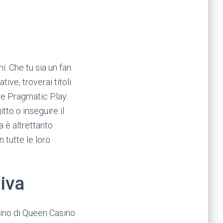
i. Che tu sia un fan
ive, troverai titoli
 e Pragmatic Play.
tto o inseguire il
a è altrettanto
 tutte le loro
iva
sino di Queen Casino