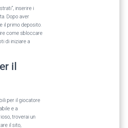
rati”, inserire i
sta. Dopo aver
re il primo deposito.
pire come sbloccare
i di iniziare a
r il
li per il giocatore
abile e a
ioso, troverai un
re il sito,