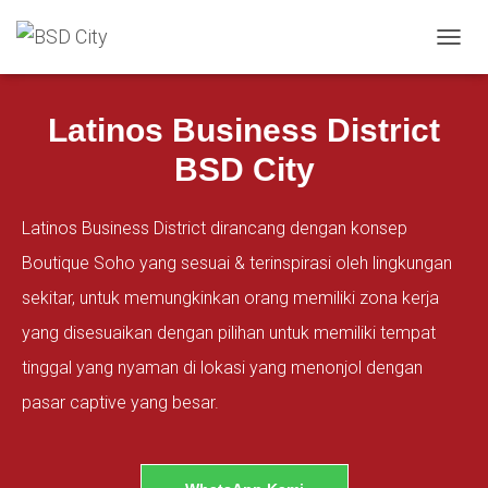
T
INFINITE OPPORTUNITIES​
O
G
G
Latinos Business District
L
E
BSD City
N
A
V
Latinos Business District dirancang dengan konsep
I
Boutique Soho yang sesuai & terinspirasi oleh lingkungan
G
A
sekitar, untuk memungkinkan orang memiliki zona kerja
T
I
yang disesuaikan dengan pilihan untuk memiliki tempat
O
N
tinggal yang nyaman di lokasi yang menonjol dengan
pasar captive yang besar.