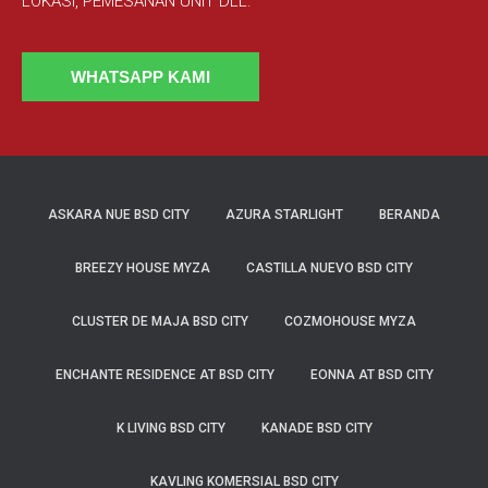
LOKASI, PEMESANAN UNIT DLL.
WHATSAPP KAMI
ASKARA NUE BSD CITY
AZURA STARLIGHT
BERANDA
BREEZY HOUSE MYZA
CASTILLA NUEVO BSD CITY
CLUSTER DE MAJA BSD CITY
COZMOHOUSE MYZA
ENCHANTE RESIDENCE AT BSD CITY
EONNA AT BSD CITY
K LIVING BSD CITY
KANADE BSD CITY
KAVLING KOMERSIAL BSD CITY