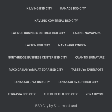
K LIVING BSD CITY
KANADE BSD CITY
KAVLING KOMERSIAL BSD CITY
LATINOS BUSINESS DISTRICT BSD CITY
LAUREL NAVAPARK
LAYTON BSD CITY
NAVAPARK LYNDON
NORTHRIDGE BUSINESS CENTER BSD CITY
QUANTIS SIGNATURE
RUKO DAIKANYAMA AT ZORA BSD CITY
TABEBUYA TABESPOTS
TANAKAYU JIVA BSD CITY
TANAKAYU SVADHI BSD CITY
TERRAVIA BSD CITY
THE BLIZFIELD BSD CITY
ZORA KIYOMI
BSD City
by
Sinarmas Land