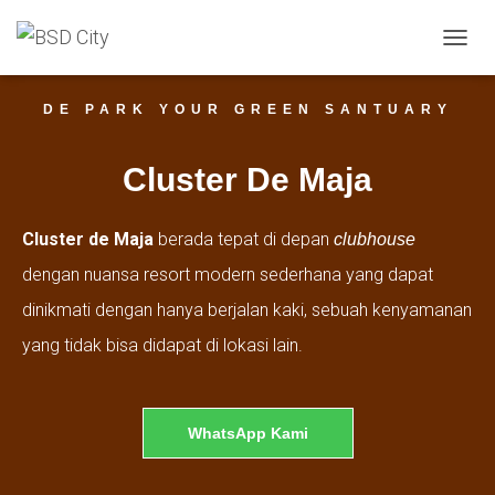
T
O
G
DE PARK YOUR GREEN SANTUARY
G
L
E
Cluster De Maja
N
A
V
Cluster de Maja
berada tepat di depan
clubhouse
I
G
dengan nuansa resort modern sederhana yang dapat
A
T
dinikmati dengan hanya berjalan kaki, sebuah kenyamanan
I
yang tidak bisa didapat di lokasi lain.
O
N
WhatsApp Kami